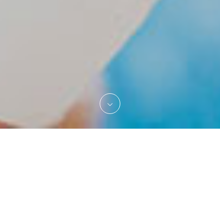
T
事業案内
私達、一般社団法人MATCH&ENCER.は事業理念を目的に、2020
年11月17日に発足された、信頼できる経営者の双方向コミュニ
ケーションを重視しているインクルージョン型経営団体です。